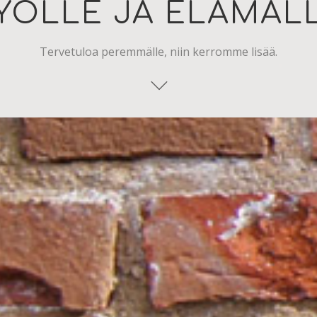
YÖLLE JA ELÄMÄL
Tervetuloa peremmälle, niin kerromme lisää.