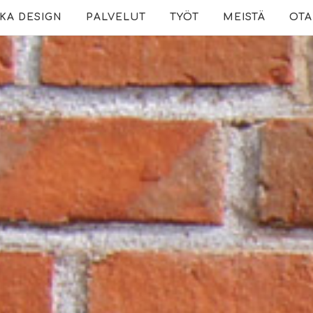
KA DESIGN
PALVELUT
TYÖT
MEISTÄ
OTA